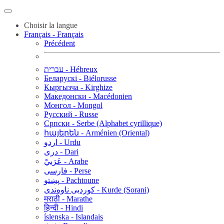
Choisir la langue
Français - Français
Précédent
עברית - Hébreux
Беларускі - Biélorusse
Кыргызча - Kirghize
Македонски - Macédonien
Монгол - Mongol
Русский - Russe
Српски - Serbe (Alphabet cyrillique)
հայերեն - Arménien (Oriental)
اردو - Urdu
دری - Dari
عَرَبيْ - Arabe
فارسی - Perse
پښتو - Pachtoune
کوردیی ناوەندی - Kurde (Sorani)
मराठी - Marathe
हिन्दी - Hindi
íslenska - Islandais