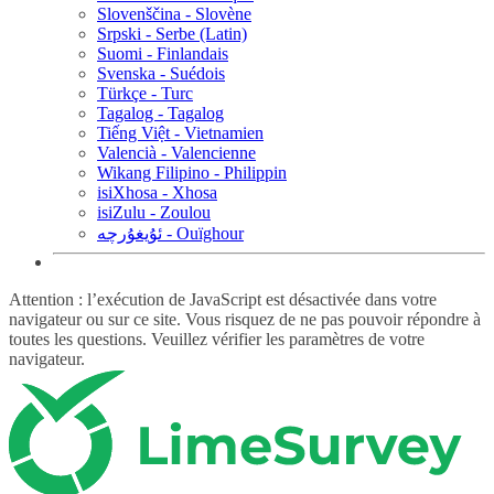
Slovenščina - Slovène
Srpski - Serbe (Latin)
Suomi - Finlandais
Svenska - Suédois
Türkçe - Turc
Tagalog - Tagalog
Tiếng Việt - Vietnamien
Valencià - Valencienne
Wikang Filipino - Philippin
isiXhosa - Xhosa
isiZulu - Zoulou
ئۇيغۇرچە - Ouïghour
Attention : l’exécution de JavaScript est désactivée dans votre
navigateur ou sur ce site. Vous risquez de ne pas pouvoir répondre à
toutes les questions. Veuillez vérifier les paramètres de votre
navigateur.