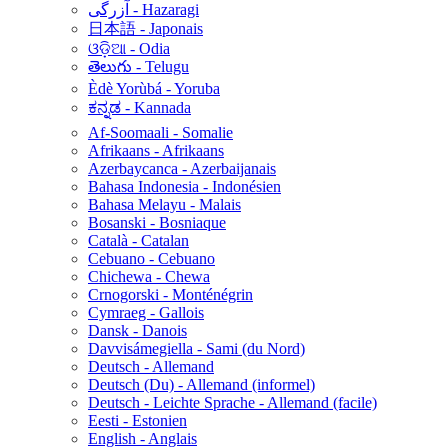
آزرگی - Hazaragi
日本語 - Japonais
ଓଡ଼ିଆ - Odia
తెలుగు - Telugu
Èdè Yorùbá - Yoruba
ಕನ್ನಡ - Kannada
Af-Soomaali - Somalie
Afrikaans - Afrikaans
Azerbaycanca - Azerbaijanais
Bahasa Indonesia - Indonésien
Bahasa Melayu - Malais
Bosanski - Bosniaque
Català - Catalan
Cebuano - Cebuano
Chichewa - Chewa
Crnogorski - Monténégrin
Cymraeg - Gallois
Dansk - Danois
Davvisámegiella - Sami (du Nord)
Deutsch - Allemand
Deutsch (Du) - Allemand (informel)
Deutsch - Leichte Sprache - Allemand (facile)
Eesti - Estonien
English - Anglais