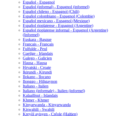
Español - Espagnol
Español (informal) - Espagnol (informel)
Español chileno - Espagnol (Chili)
Español colombiano - Espagnol (Colombie)
Español mexicano - Espagnol (Mexique)
Español rioplatense - Espagnol (Argentine)
Español rioplatense informal - Espagnol (Argentine)
(Informel)
Euskara - Basque
Français - Français
Fulfulde - Peul
Gaeilge - Irlandais
Galego - Galicien
Hausa - Hausa
Hrvatski - Croate
Ikirundi - Kirundi
Ilokano - Ilocano
Ilonggo - Hiligaynon
Italiano - Italien
Italiano (informale) - Italien (informel)
Kalaallisut - Islandais
Khmer - Khmer
Kinyarwanda - Kinyarwanda
Kiswahili - Swahili
Kreyòl ayisyen - Créole (Haïtien)