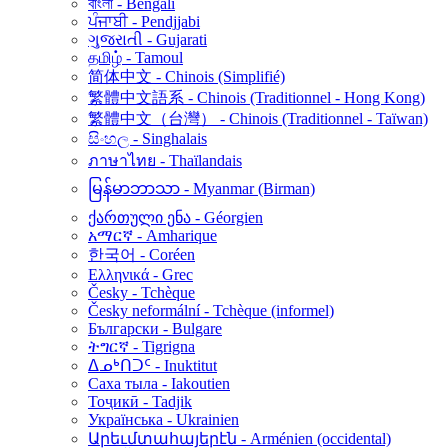
বাংলা - Bengali
ਪੰਜਾਬੀ - Pendjjabi
ગુજરાતી - Gujarati
தமிழ் - Tamoul
简体中文 - Chinois (Simplifié)
繁體中文語系 - Chinois (Traditionnel - Hong Kong)
繁體中文（台灣） - Chinois (Traditionnel - Taïwan)
සිංහල - Singhalais
ภาษาไทย - Thaïlandais
မြန်မာဘာသာ - Myanmar (Birman)
ქართული ენა - Géorgien
አማርኛ - Amharique
한국어 - Coréen
Ελληνικά - Grec
Česky - Tchèque
Česky neformální - Tchèque (informel)
Български - Bulgare
ትግርኛ - Tigrigna
ᐃᓄᒃᑎᑐᑦ - Inuktitut
Саха тыла - Iakoutien
Тоҷикӣ - Tadjik
Українська - Ukrainien
Արեւմտահայերէն - Arménien (occidental)