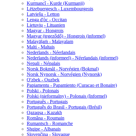
Kurmancî - Kurde (Kurmanji)
Lëtzebuergesch - Luxembourgeois
Latviešu - Letton
Lenga d'òc - Occitan
Lietuvių - Lituanien
Magyar - Hongrois
Magyar (tegeződő) - Hongrois (informel)
Malayāḷaṁ - Malayalam
Malti - Maltais
Nederlands - Néerlandais
Nederlands (informeel) - Néerlandais (informel)
Nepali - Népalais
Norsk Bokmål - Norvégien (Bokmal)
Norsk Nynorsk - Norvégien (Nynorsk)
O'zbek - Ouzbek
Papiamentu - Papamiento (Curaçao et Bonaire)
Polski - Polonais
Polski (nieformalny) - Polonais (Informel)
Português - Portugais
Português do Brasil - Portugais (Brésil)
Qazaqşa - Kazakh
Româna - Roumain
Rumantsch - Romanche
Shqipe - Albanais
Slovenčina - Slovaque